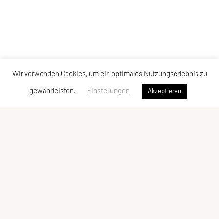
Wir verwenden Cookies, um ein optimales Nutzungserlebnis zu
gewährleisten.
Einstellungen
Akzeptieren
SPORTUNION Simmering
Hasenleitengasse 16, 1110 Wien
Tel:
+43 677 615 874 62
E-Mail:
office@sportunion-simmering.at