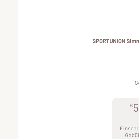
SPORTUNION Simm
G
5
€
Einschr
Gebü