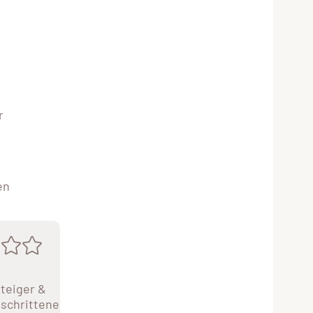
r
en
teiger &
schrittene