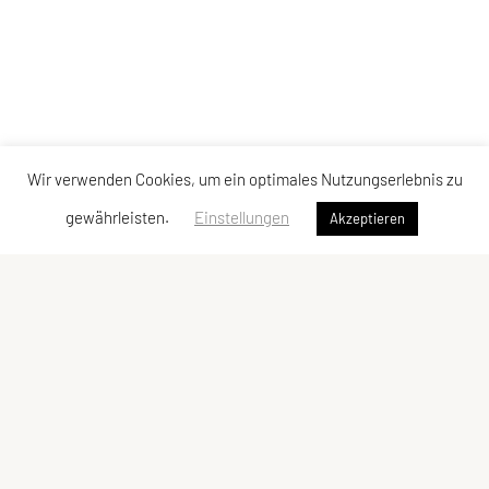
Wir verwenden Cookies, um ein optimales Nutzungserlebnis zu
gewährleisten.
Einstellungen
Akzeptieren
SPORTUNION Simmering
Hasenleitengasse 16, 1110 Wien
Tel:
+43 677 615 874 62