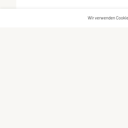
Wir verwenden Cookie
SPORTUNION Simmering
Sc
Hasenleitengasse 16, 1110 Wien
St
Tel:
+43 677 615 874 62
S
E-Mail:
office@sportunion-simmering.at
T
ZVR-Zahl: 390118245
K
Fo