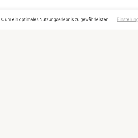
s, um ein optimales Nutzungserlebnis zu gewährleisten.
Einstellun
hnellzugriff
Meta
Wir freuen uns über
artseite
Impressum
portangebot
Sitemap
eam
Datenschutzerklärung
ontakt
togalerie