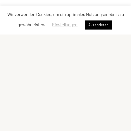
Wir verwenden Cookies, um ein optimales Nutzungserlebnis zu
gewährleisten.
Einstellungen
Akzeptieren
SPORTUNION Simmering
Hasenleitengasse 16, 1110 Wien
Tel:
+43 677 615 874 62
E-Mail:
office@sportunion-simmering.at
ZVR-Zahl: 390118245